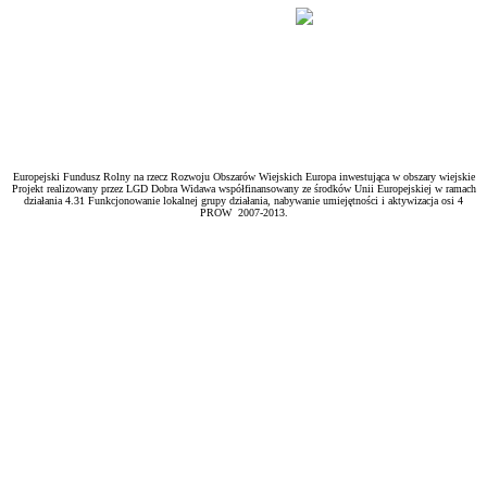
Europejski Fundusz Rolny na rzecz Rozwoju Obszarów Wiejskich Europa inwestująca w obszary wiejskie
Projekt realizowany przez LGD Dobra Widawa współfinansowany ze środków Unii Europejskiej w ramach
działania 4.31 Funkcjonowanie lokalnej grupy działania, nabywanie umiejętności i aktywizacja osi 4
PROW 2007-2013.