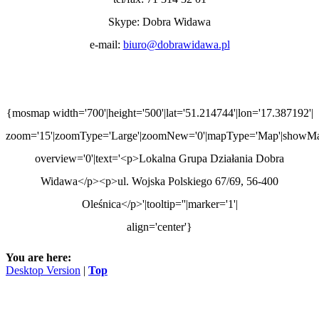
Skype: Dobra Widawa
e-mail:
biuro@dobrawidawa.pl
{mosmap width='700'|height='500'|lat='51.214744'|lon='17.387192'|
zoom='15'|zoomType='Large'|zoomNew='0'|mapType='Map'|showMap
overview='0'|text='<p>Lokalna Grupa Działania Dobra
Widawa</p><p>ul. Wojska Polskiego 67/69, 56-400
Oleśnica</p>'|tooltip=''|marker='1'|
align='center'}
You are here:
Desktop Version
|
Top